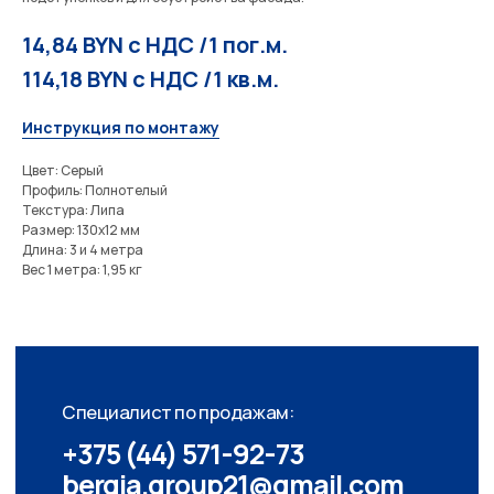
Специалист по продажам:
+375 (44) 571-92-73
14,84 BYN с НДС /1 пог.м.
bergia.group21@gmail.com
114,18 BYN с НДС /1 кв.м.
Главный бухгалтер:
+375 (44) 531-06-15
Юрисконсульт/кадры:
+375 (25) 518-05-13
Инструкция по монтажу
Цвет: Серый
Профиль: Полнотелый
Оставьте заявку на бесплатную
Текстура: Липа
консультацию
Размер: 130х12 мм
Длина: 3 и 4 метра
Вес 1 метра: 1,95 кг
+375
Отправить