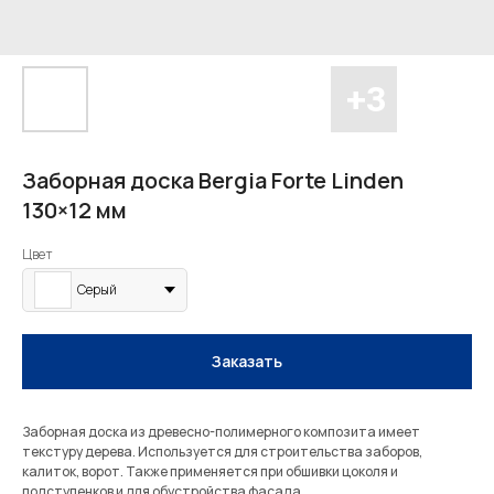
Заборная доска Bergia Forte Linden
130×12 мм
Цвет
Серый
Заказать
Заборная доска из древесно-полимерного композита имеет
текстуру дерева. Используется для строительства заборов,
калиток, ворот. Также применяется при обшивки цоколя и
подступенков и для обустройства фасада.