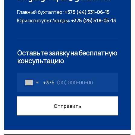
Меню
О компании
Доставка и оплата
Гарантии
Контакты
Каталог
Террасная доска полнотелая
Террасная доска пустотелая
Заборная доска
Комплектующие
ООО «Бергия Групп», УНП 693220695
222001, г. Крупки, Крупский район,
Минская область, ул. Армейская, 180