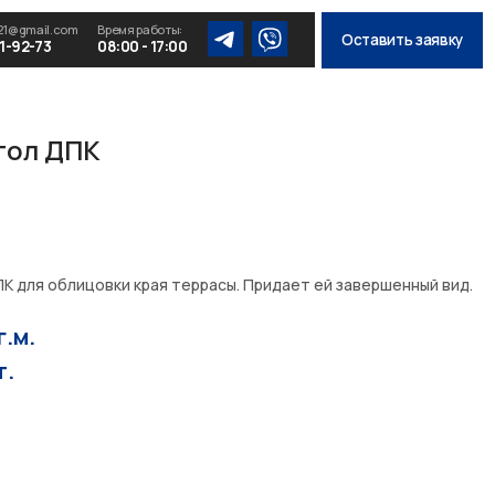
мя работы:
Оставить заявку
00 - 17:00
гол ДПК
К для облицовки края террасы. Придает ей завершенный вид.
г.м.
т.