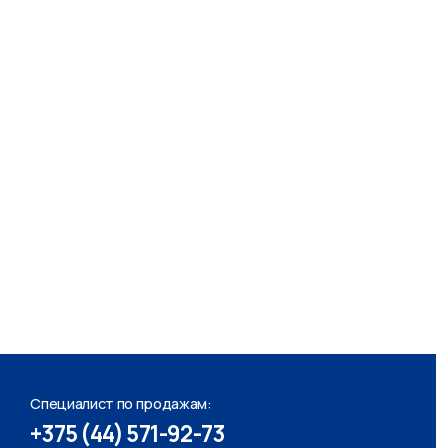
т по продажам:
4) 571-92-73
.group21@gmail.com
хгалтер:
+375 (44) 531-06-15
льт/кадры:
+375 (25) 518-05-13