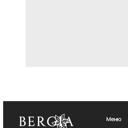
Меню
О компании
Доставка и опла
ООО «Бергия Групп», УНП 693220695
Гарантии
222001, г. Крупки, Крупский район,
Контакты
Минская область, ул. Армейская, 180