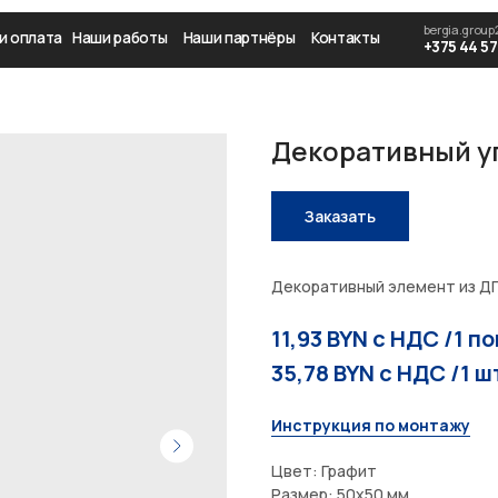
bergia.group21@gmail.com
Вре
а
Наши работы
Наши партнёры
Контакты
+375 44 571-92-73
08:
Декоративный у
Заказать
Декоративный элемент из ДП
11,93 BYN с НДС /1 по
35,78 BYN с НДС /1 ш
Инструкция по монтажу
Цвет: Графит
Размер: 50х50 мм