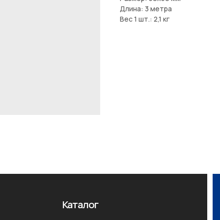
Длина: 3 метра
Вес 1 шт.: 2,1 кг
Специалис
Каталог
+375 (4
bergia
Террасная доска полнотелая
та
Террасная доска пустотелая
Главный бу
Заборная доска
Юрисконсу
Комплектующие